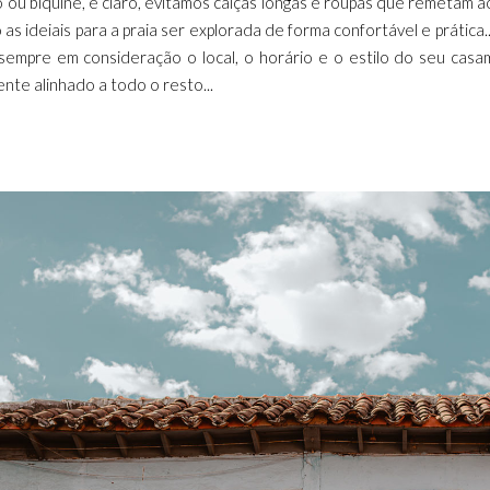
ou biquine, e claro, evitamos calças longas e roupas que remetam ao f
 as ideiais para a praia ser explorada de forma confortável e práti
sempre em consideração o local, o horário e o estilo do seu cas
te alinhado a todo o resto...