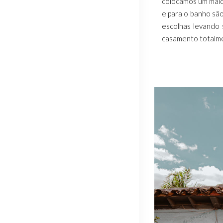
colocamos um maiô 
e para o banho são
escolhas levando 
casamento totalmen