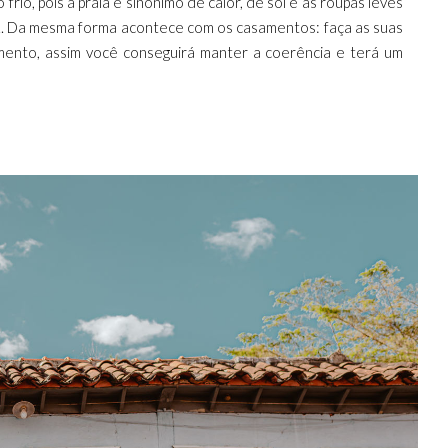
rio, pois a praia é sinônimo de calor, de sol e as roupas leves
ca... Da mesma forma acontece com os casamentos: faça as suas
amento, assim você conseguirá manter a coerência e terá um