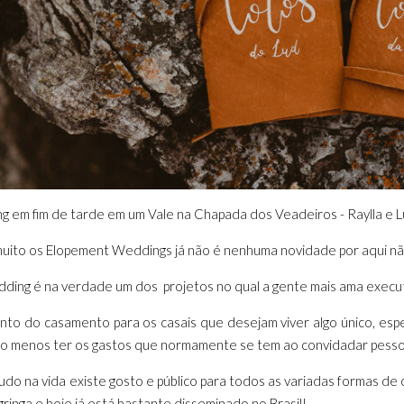
 em fim de tarde em um Vale na Chapada dos Veadeiros - Raylla e 
uito os Elopement Weddings já não é nenhuma novidade por aqui n
ng é na verdade um dos projetos no qual a gente mais ama executar
nto do casamento para os casais que desejam viver algo único, esp
o menos ter os gastos que normamente se tem ao convidadar pessoas
udo na vida existe gosto e público para todos as variadas formas d
ringa e hoje já está bastante disseminado no Brasil!