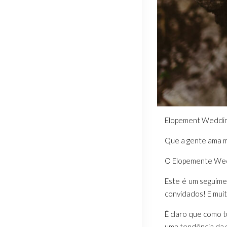
Elopement Wedding
Que a gente ama m
O Elopemente Weddi
Este é um seguime
convidados! E muit
É claro que como t
uma tendência da g