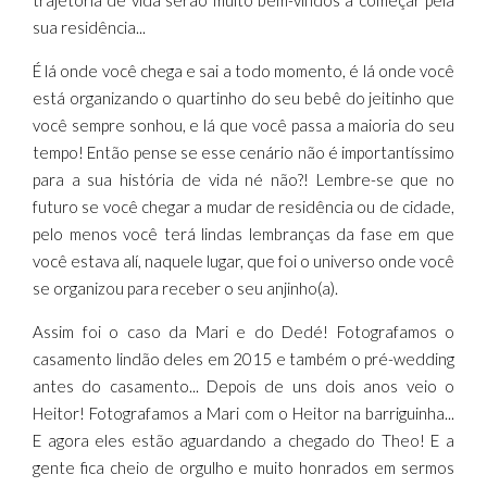
trajetória de vida serão muito bem-vindos a começar pela
sua residência...
É lá onde você chega e sai a todo momento, é lá onde você
está organizando o quartinho do seu bebê do jeitinho que
você sempre sonhou, e lá que você passa a maioria do seu
tempo! Então pense se esse cenário não é importantíssimo
para a sua história de vida né não?! Lembre-se que no
futuro se você chegar a mudar de residência ou de cidade,
pelo menos você terá lindas lembranças da fase em que
você estava alí, naquele lugar, que foi o universo onde você
se organizou para receber o seu anjinho(a).
Assim foi o caso da Mari e do Dedé! Fotografamos o
casamento lindão deles em 2015 e também o pré-wedding
antes do casamento... Depois de uns dois anos veio o
Heitor! Fotografamos a Mari com o Heitor na barriguinha...
E agora eles estão aguardando a chegado do Theo! E a
gente fica cheio de orgulho e muito honrados em sermos